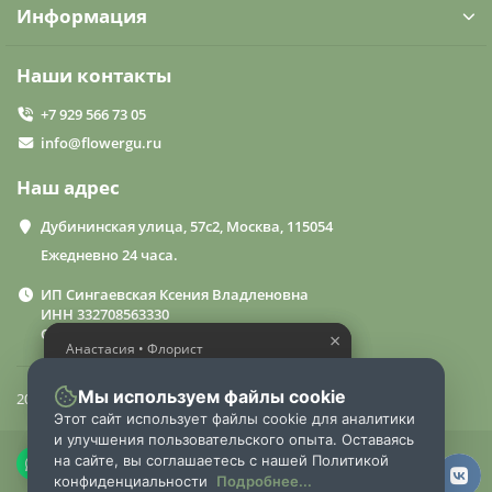
Информация
Наши контакты
+7 929 566 73 05
info@flowergu.ru
Наш адрес
Дубининская улица, 57с2, Москва, 115054
Ежедневно 24 часа.
ИП Сингаевская Ксения Владленовна
ИНН 332708563330
ОГРН 310332714600015
×
×
Анастасия • Флорист
Анастасия • Флорист
Помогу выбрать шикарный
Помогу выбрать шикарный
букет
букет
Мы используем файлы cookie
2024 «FlowerGuru»
Этот сайт использует файлы cookie для аналитики
и улучшения пользовательского опыта. Оставаясь
на сайте, вы соглашаетесь с нашей Политикой
конфиденциальности
Подробнее...