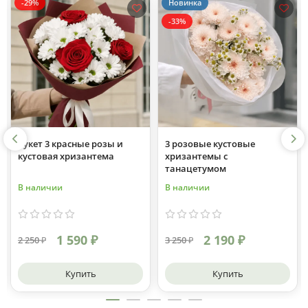
Новинка
-25%
-33%
3 розовые кустовые
Букет 5 ранункулюсов с
хризантемы с
гортензией
танацетумом
В наличии
В наличии
2 190 ₽
2 990 ₽
3 250 ₽
3 987 ₽
Купить
Купить