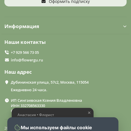
Оформить подписку
Информация
Наши контакты
+7 929 566 73 05
info@flowergu.ru
Наш адрес
Дубининская улица, 57с2, Москва, 115054
Ежедневно 24 часа.
ИП Сингаевская Ксения Владленовна
ИНН 332708563330
ОГРН 310332714600015
×
Анастасия • Флорист
Помогу выбрать шикарный
букет
Мы используем файлы cookie
2024 «FlowerGuru»