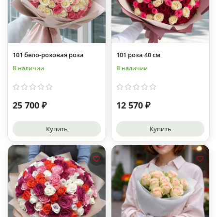
101 бело-розовая роза
101 роза 40 см
В наличии
В наличии
25 700 ₽
12 570 ₽
Купить
Купить