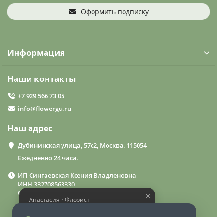
Оформить подписку
Информация
Наши контакты
+7 929 566 73 05
info@flowergu.ru
Наш адрес
Дубининская улица, 57с2, Москва, 115054
Ежедневно 24 часа.
ИП Сингаевская Ксения Владленовна
ИНН 332708563330
ОГРН 310332714600015
×
Анастасия • Флорист
Помогу выбрать шикарный