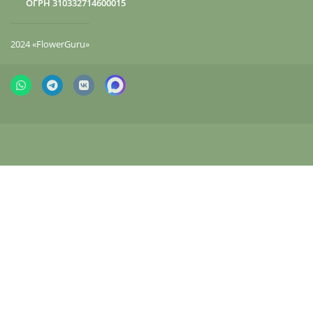
ОГРН 310332714600015
2024 «FlowerGuru»