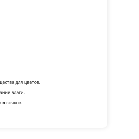
щества для цветов.
ание влаги.
квозняков.