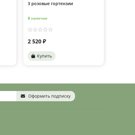
3 розовые гортензии
Одна неж
В наличии
В наличии
2 520 ₽
1 140 ₽
Купить
Купи
Оформить подписку