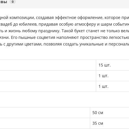
ывы
0
ной композиции, создавая эффектное оформление, которое прив
свадеб до юбилеев, придавая особую атмосферу и шарм событи
ть и жизнь любому празднику. Такой букет станет не только в
зни. Его пышные соцветия наполняют пространство легкостью 
ть с другими цветами, позволяя создать уникальные и персона
15 шт.
1 шт.
1 шт.
50 см
35 см