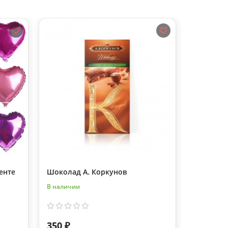
енте
Шоколад А. Коркунов
Аквабокс
В наличии
В наличии
350 ₽
160 ₽