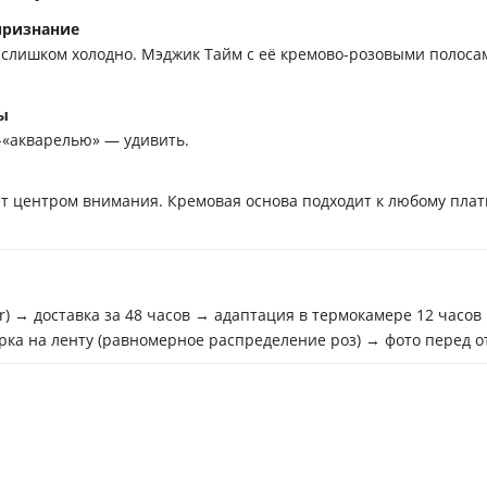
признание
слишком холодно. Мэджик Тайм с её кремово-розовыми полосам
ы
-«акварелью» — удивить.
ет центром внимания. Кремовая основа подходит к любому плат
r) → доставка за 48 часов → адаптация в термокамере 12 часов
орка на ленту (равномерное распределение роз) → фото перед 