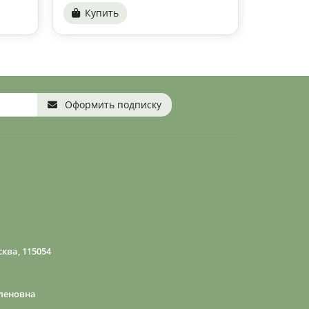
Купить
Купи
Оформить подписку
ква, 115054
леновна