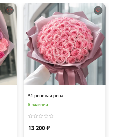
51 розовая роза
Букет из
В наличии
В наличии
13 200 ₽
13 200 