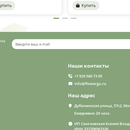
упить
Купить
 на
Наши контакты
+7 929 566 73 05
info@flowergu.ru
Наш адрес
Дубининская улица, 57с2, Мос
Ежедневно 24 часа.
ИП Сингаевская Ксения Влад
ИНН 332708563330