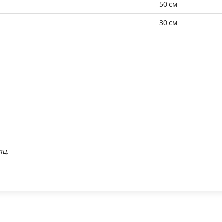
50 см
30 см
яц.