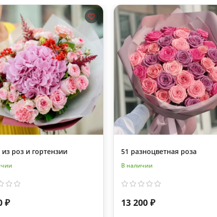
 из роз и гортензии
51 разноцветная роза
ичии
В наличии
0 ₽
13 200 ₽