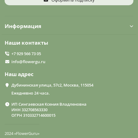
Информация
Наши контакты
+7 929 566 73 05
info@flowergu.ru
Наш адрес
Дубининская улица, 57с2, Москва, 115054
Ежедневно 24 часа.
ИП Сингаевская Ксения Владленовна
ИНН 332708563330
ОГРН 310332714600015
2024 «FlowerGuru»