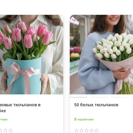
зовых тюльпанов в
50 белых тюльпанов
бке
ичии
В наличии