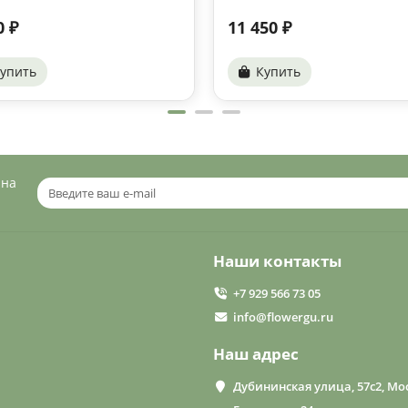
0 ₽
11 450 ₽
упить
Купить
 на
Наши контакты
+7 929 566 73 05
info@flowergu.ru
Наш адрес
Дубининская улица, 57с2, Мос