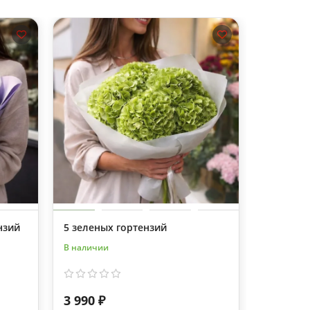
нзий
5 зеленых гортензий
7 бело-р
В наличии
В наличии
3 990 ₽
5 370 ₽