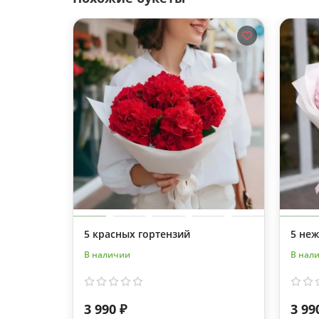
5 красных гортензий
5 не
В наличии
В нал
3 990 ₽
3 99