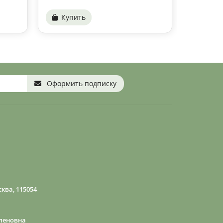
Купить
Купи
Оформить подписку
ква, 115054
леновна