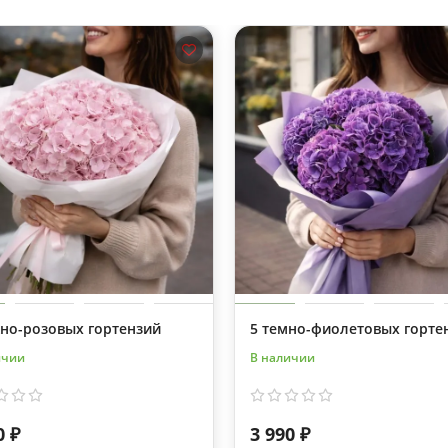
жно-розовых гортензий
5 темно-фиолетовых горте
ичии
В наличии
0 ₽
3 990 ₽