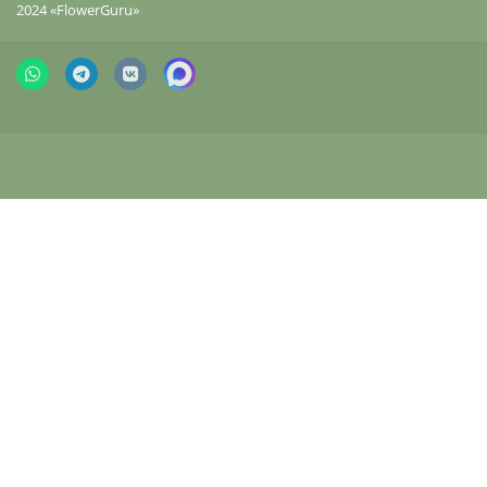
2024 «FlowerGuru»