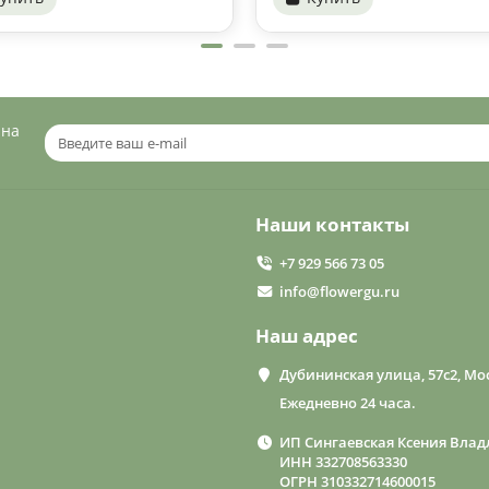
 на
Наши контакты
+7 929 566 73 05
info@flowergu.ru
Наш адрес
Дубининская улица, 57с2, Мос
Ежедневно 24 часа.
ИП Сингаевская Ксения Влад
ИНН 332708563330
ОГРН 310332714600015