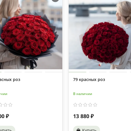
асных роз
79 красных роз
ичии
В наличии
00 ₽
13 880 ₽
упить
Купить