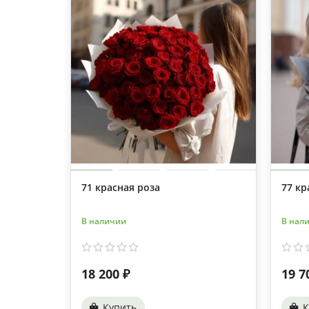
71 красная роза
77 кр
В наличии
В нал
18 200 ₽
19 7
Купить
К