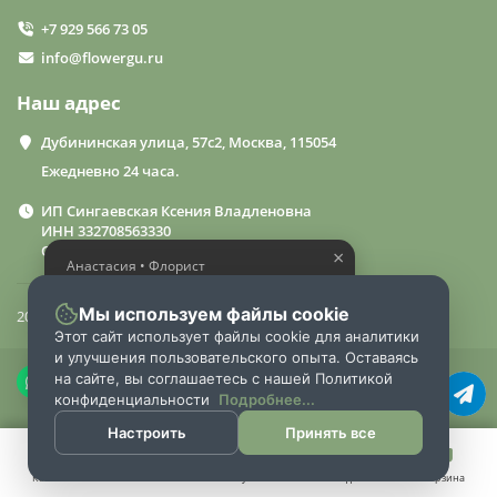
+7 929 566 73 05
info@flowergu.ru
Наш адрес
Дубининская улица, 57с2, Москва, 115054
Ежедневно 24 часа.
ИП Сингаевская Ксения Владленовна
ИНН 332708563330
ОГРН 310332714600015
×
Анастасия • Флорист
Помогу выбрать шикарный
букет
Мы используем файлы cookie
2024 «FlowerGuru»
Этот сайт использует файлы cookie для аналитики
и улучшения пользовательского опыта. Оставаясь
на сайте, вы соглашаетесь с нашей Политикой
конфиденциальности
Подробнее...
Настроить
Принять все
Каталог
Поиск
Аккаунт
Закладки
Корзина