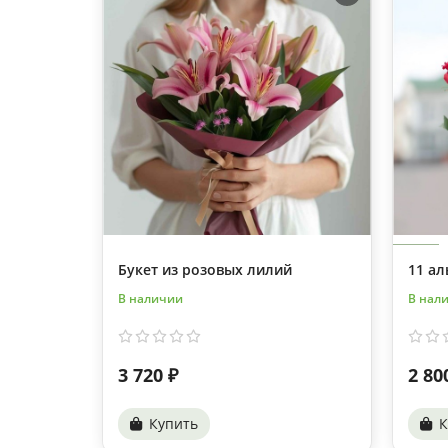
Букет из розовых лилий
11 ал
В наличии
В нал
3 720 ₽
2 80
Купить
К