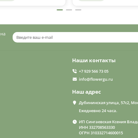
 на
Наши контакты
+7 929 566 73 05
info@flowergu.ru
Наш адрес
Дубининская улица, 57с2, Мос
Ежедневно 24 часа.
ИП Сингаевская Ксения Влад
ИНН 332708563330
ОГРН 310332714600015