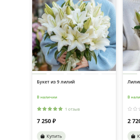
Букет из 9 лилий
Лили
В наличии
В нал
1 отзыв
7 250 ₽
2 72
Купить
К