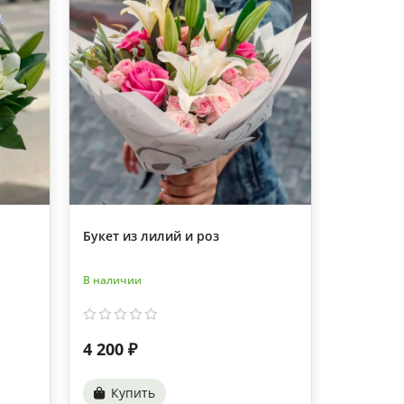
Букет из лилий и роз
5 белых 
В наличии
В наличии
4 200 ₽
4 490 ₽
Купить
Купи