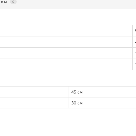
ывы
0
45 см
30 см