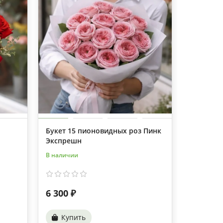
1
Букет 15 пионовидных роз Пинк
Букет 19
Экспрешн
В наличии
В наличии
6 300 ₽
3 680 ₽
Купить
Купи