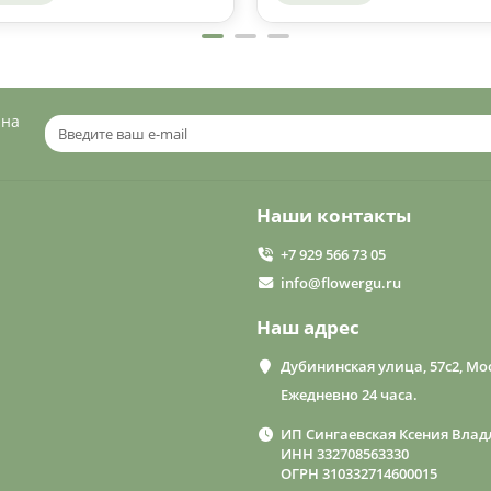
 на
Наши контакты
+7 929 566 73 05
info@flowergu.ru
Наш адрес
Дубининская улица, 57с2, Мос
Ежедневно 24 часа.
ИП Сингаевская Ксения Влад
ИНН 332708563330
ОГРН 310332714600015