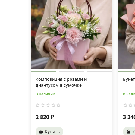
Композиция с розами и
Букет
диантусом в сумочке
В наличии
В нал
2 820 ₽
3 34
Купить
К