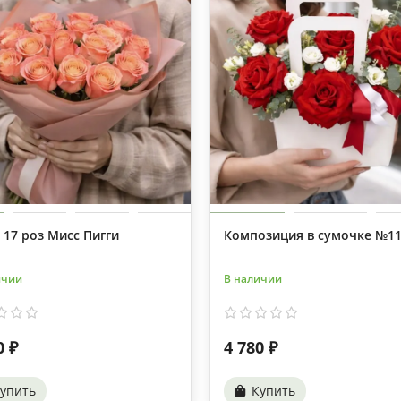
 17 роз Мисс Пигги
Композиция в сумочке №1
ичии
В наличии
0 ₽
4 780 ₽
упить
Купить