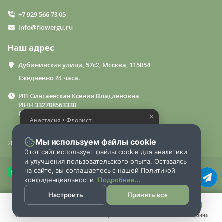
+7 929 566 73 05
info@flowergu.ru
Наш адрес
Дубининская улица, 57с2, Москва, 115054
Ежедневно 24 часа.
ИП Сингаевская Ксения Владленовна
ИНН 332708563330
ОГРН 310332714600015
×
Анастасия • Флорист
Помогу выбрать шикарный
букет
Мы используем файлы cookie
2024 «FlowerGuru»
Этот сайт использует файлы cookie для аналитики
и улучшения пользовательского опыта. Оставаясь
на сайте, вы соглашаетесь с нашей Политикой
конфиденциальности
Подробнее...
Настроить
Принять все
Каталог
Поиск
Аккаунт
Закладки
Корзина