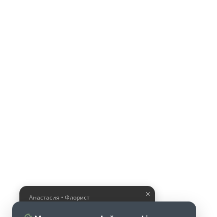
×
Анастасия • Флорист
Помогу выбрать шикарный
букет