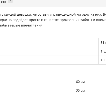
ывы
0
у каждой девушки, не оставляя равнодушной ни одну из них. Бу
красно подойдет просто в качестве проявления заботы и вниман
незабываемые впечатления.
51 
1 ш
1 ш
60 см
35 см