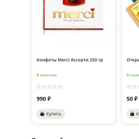
Конфеты Merci Ассорти 250 гр
Откр
В наличии
В нал
990 ₽
50 ₽
Купить
К