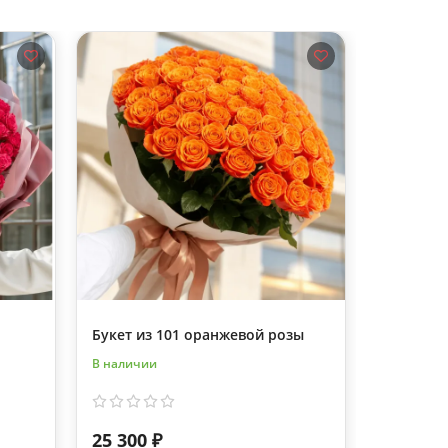
Букет из 101 оранжевой розы
101 роза
В наличии
В наличии
25 300 ₽
28 730 