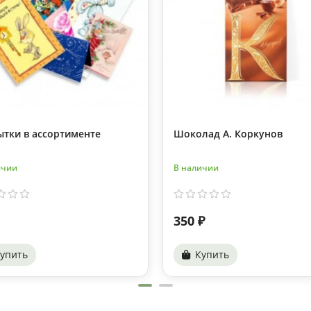
ытки в ассортименте
Шоколад А. Коркунов
ичии
В наличии
350 ₽
упить
Купить