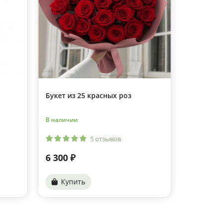
Букет из 25 красных роз
Топпер H
В наличии
В наличии
5 отзывов
6 300 ₽
280 ₽
Купить
Купи