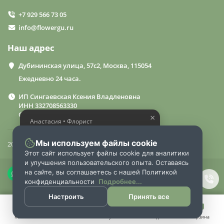
+7 929 566 73 05
info@flowergu.ru
Наш адрес
Дубининская улица, 57с2, Москва, 115054
Ежедневно 24 часа.
ИП Сингаевская Ксения Владленовна
ИНН 332708563330
ОГРН 310332714600015
×
Анастасия • Флорист
Помогу выбрать шикарный
букет
Мы используем файлы cookie
2024 «FlowerGuru»
Этот сайт использует файлы cookie для аналитики
и улучшения пользовательского опыта. Оставаясь
на сайте, вы соглашаетесь с нашей Политикой
конфиденциальности
Подробнее...
Настроить
Принять все
Каталог
Поиск
Аккаунт
Закладки
Корзина