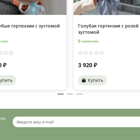
убые гортензии с эустомой
Голубая гортензия с розой
эустомой
ичии
В наличии
0 ₽
3 920 ₽
упить
Купить
 на