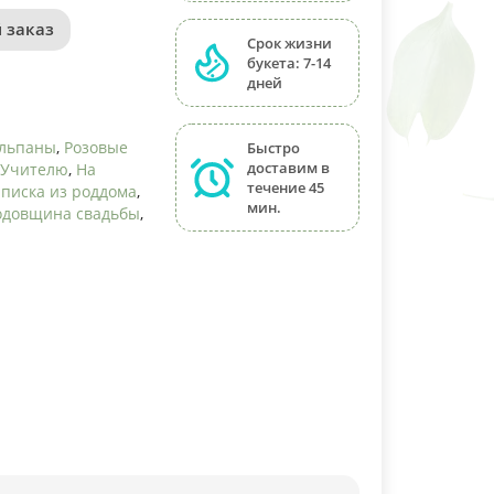
 заказ
Срок жизни
букета: 7-14
дней
льпаны
,
Розовые
Быстро
доставим в
Учителю
,
На
течение 45
писка из роддома
,
мин.
одовщина свадьбы
,