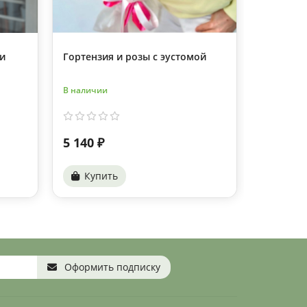
 и
Гортензия и розы с эустомой
Букет ро
В наличии
В наличии
5 140 ₽
4 380 ₽
Купить
Купи
Оформить подписку