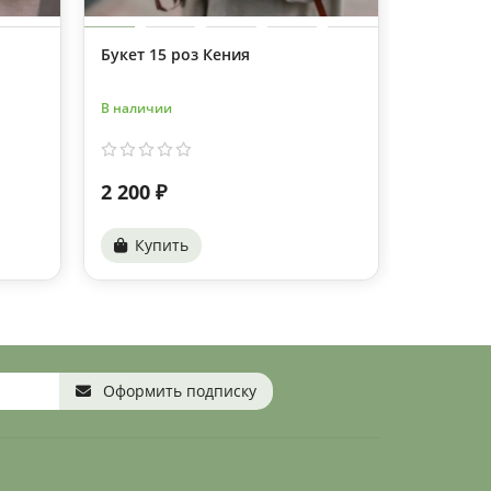
Букет 15 роз Кения
19 роз К
В наличии
В наличии
2 200 ₽
2 730 ₽
Купить
Купи
Оформить подписку