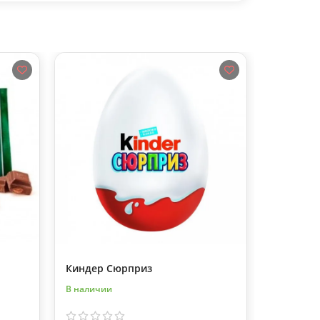
Киндер Сюрприз
Аквабокс
В наличии
В наличии