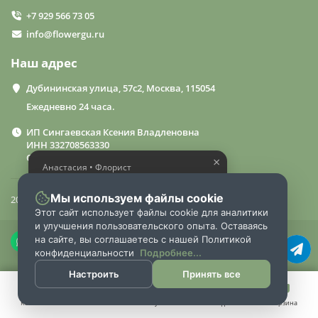
+7 929 566 73 05
info@flowergu.ru
Наш адрес
Дубининская улица, 57с2, Москва, 115054
Ежедневно 24 часа.
ИП Сингаевская Ксения Владленовна
ИНН 332708563330
ОГРН 310332714600015
×
Анастасия • Флорист
Помогу выбрать шикарный
букет
Мы используем файлы cookie
2024 «FlowerGuru»
Этот сайт использует файлы cookie для аналитики
и улучшения пользовательского опыта. Оставаясь
на сайте, вы соглашаетесь с нашей Политикой
конфиденциальности
Подробнее...
Настроить
Принять все
Каталог
Поиск
Аккаунт
Закладки
Корзина