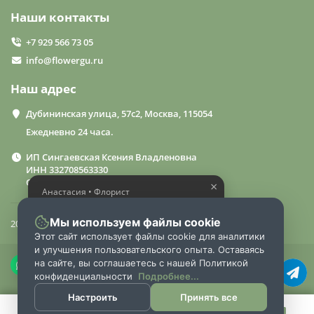
Наши контакты
+7 929 566 73 05
info@flowergu.ru
Наш адрес
Дубининская улица, 57с2, Москва, 115054
Ежедневно 24 часа.
ИП Сингаевская Ксения Владленовна
ИНН 332708563330
ОГРН 310332714600015
×
Анастасия • Флорист
Помогу выбрать шикарный
букет
Мы используем файлы cookie
2024 «FlowerGuru»
Этот сайт использует файлы cookie для аналитики
и улучшения пользовательского опыта. Оставаясь
на сайте, вы соглашаетесь с нашей Политикой
конфиденциальности
Подробнее...
Настроить
Принять все