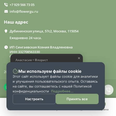
+7 929 566 73 05
info@flowergu.ru
Наш адрес
Дубининская улица, 57с2, Москва, 115054
Ежедневно 24 часа.
ИП Сингаевская Ксения Владленовна
ИНН 332708563330
ОГРН 310332714600015
×
Анастасия • Флорист
Помогу выбрать шикарный
букет
Мы используем файлы cookie
2024 «FlowerGuru»
Этот сайт использует файлы cookie для аналитики
и улучшения пользовательского опыта. Оставаясь
на сайте, вы соглашаетесь с нашей Политикой
конфиденциальности
Подробнее...
Настроить
Принять все
Каталог
Поиск
Аккаунт
Закладки
Корзина