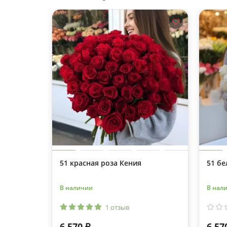
51 красная роза Кения
51 бе
В наличии
В нал
1 отзыв
6 570 ₽
6 57