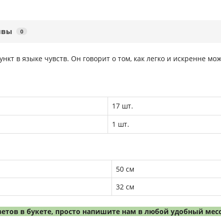
ывы
0
нкт в языке чувств. Он говорит о том, как легко и искренне мо
17 шт.
1 шт.
50 см
32 см
етов в букете, просто напишите нам в любой удобный мес