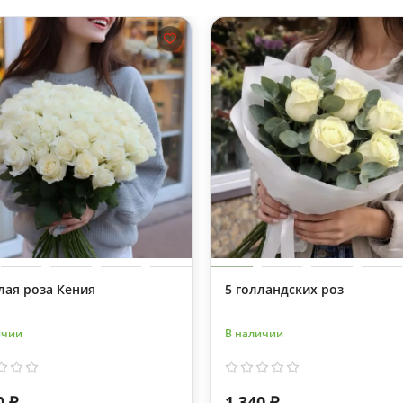
лая роза Кения
5 голландских роз
ичии
В наличии
0 ₽
1 340 ₽