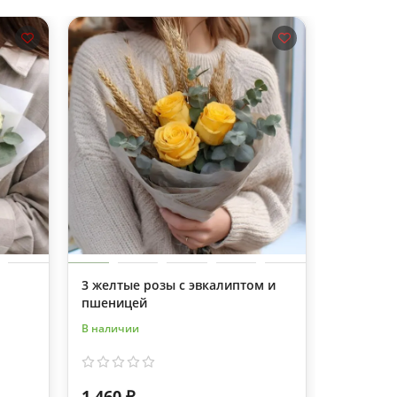
3 желтые розы с эвкалиптом и
9 малино
пшеницей
В наличии
В наличии
1 460 ₽
2 370 ₽