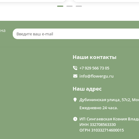
 на
Наши контакты
+7 929 566 73 05
info@flowergu.ru
Наш адрес
Дубининская улица, 57с2, Мос
Ежедневно 24 часа.
ИП Сингаевская Ксения Влад
ИНН 332708563330
ОГРН 310332714600015