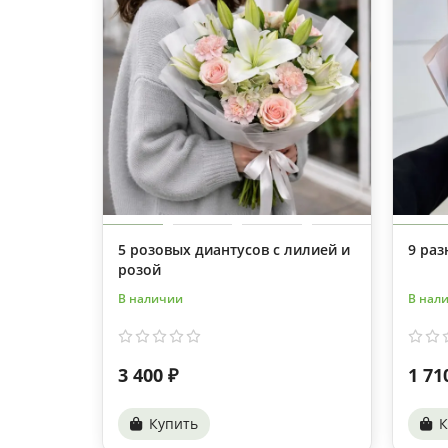
5 розовых диантусов с лилией и
9 раз
розой
В наличии
В нал
3 400 ₽
1 71
Купить
К