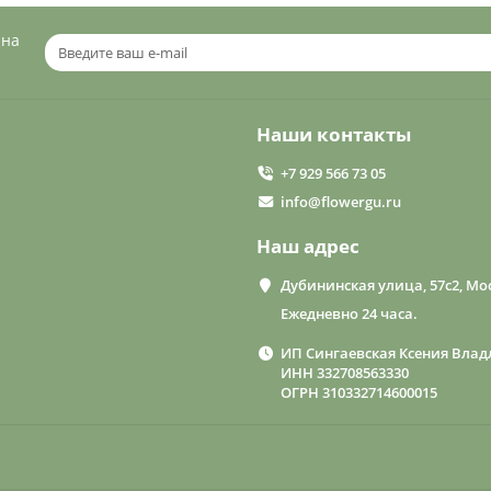
 на
Наши контакты
+7 929 566 73 05
info@flowergu.ru
Наш адрес
Дубининская улица, 57с2, Мос
Ежедневно 24 часа.
ИП Сингаевская Ксения Влад
ИНН 332708563330
ОГРН 310332714600015