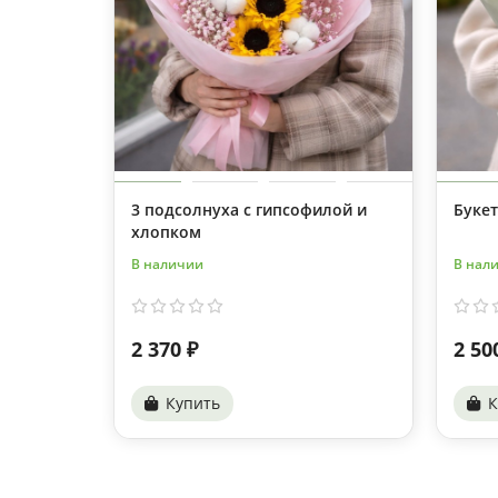
3 подсолнуха с гипсофилой и
Букет
хлопком
В наличии
В нал
2 370 ₽
2 50
Купить
К