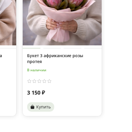
а
Букет 3 африканские розы
Букет 11
протея
В наличии
В наличии
3 150 ₽
5 840 ₽
Купить
Купи