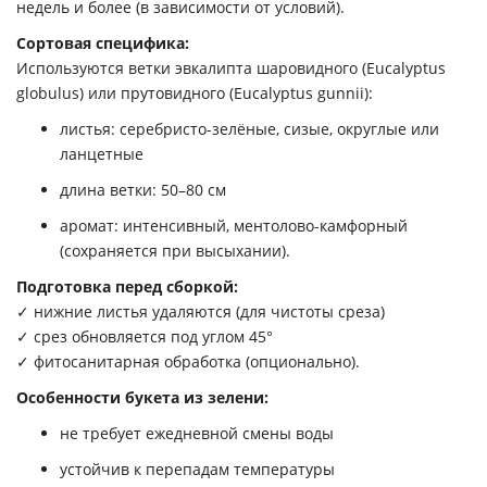
недель и более
(в зависимости от условий).
Сортовая специфика:
Используются ветки эвкалипта
шаровидного
(Eucalyptus
globulus) или
прутовидного
(Eucalyptus gunnii):
листья: серебристо-зелёные, сизые, округлые или
ланцетные
длина ветки: 50–80 см
аромат: интенсивный, ментолово-камфорный
(сохраняется при высыхании).
Подготовка перед сборкой:
✓ нижние листья удаляются (для чистоты среза)
✓ срез обновляется под углом 45°
✓ фитосанитарная обработка (опционально).
Особенности букета из зелени:
не требует ежедневной смены воды
устойчив к перепадам температуры