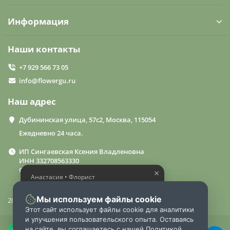
Информация
Наши контакты
+7 929 566 73 05
info@flowergu.ru
Наш адрес
Дубининская улица, 57с2, Москва, 115054
Ежедневно 24 часа.
ИП Сингаевская Ксения Владленовна
ИНН 332708563330
ОГРН 310332714600015
×
Анастасия • Флорист
Помогу выбрать шикарный
букет
Мы используем файлы cookie
2024 «FlowerGuru»
Этот сайт использует файлы cookie для аналитики
и улучшения пользовательского опыта. Оставаясь
на сайте, вы соглашаетесь с нашей Политикой