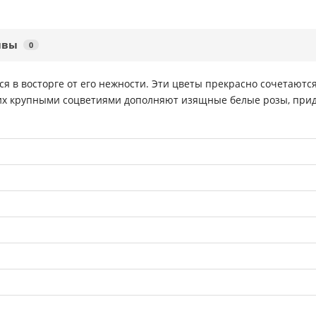
ывы
0
тся в восторге от его нежности. Эти цветы прекрасно сочетаютс
их крупными соцветиями дополняют изящные белые розы, прида