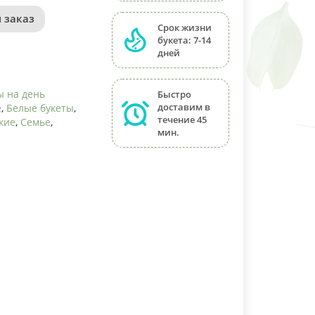
 заказ
Срок жизни
букета: 7-14
дней
ы на день
Быстро
доставим в
е
,
Белые букеты
,
течение 45
кие
,
Семье
,
мин.