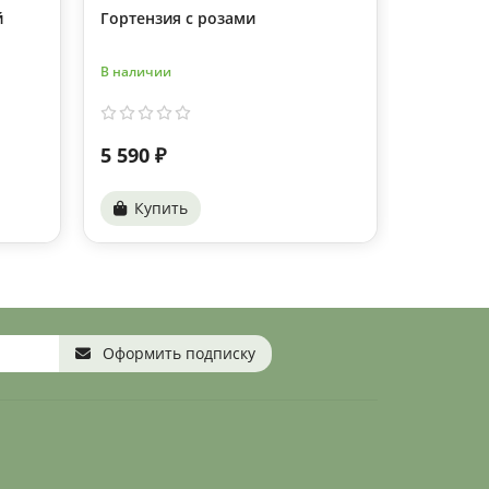
й
Гортензия с розами
3 гортен
В наличии
В наличии
5 590 ₽
10 030 
Купить
Купи
Оформить подписку