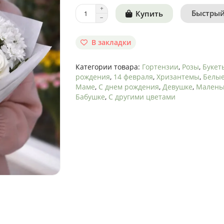
Быстрый
Купить
В закладки
Категории товара:
Гортензии
,
Розы
,
Букет
рождения
,
14 февраля
,
Хризантемы
,
Белы
Маме
,
С днем рождения
,
Девушке
,
Малень
Бабушке
,
С другими цветами