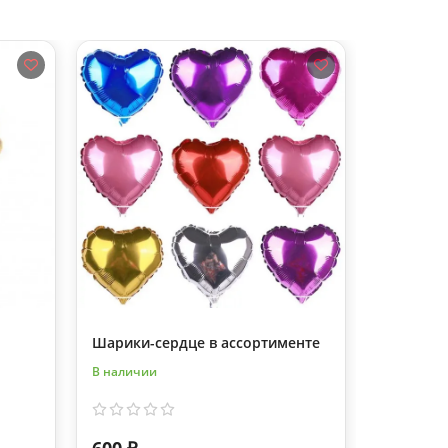
Шарики-сердце в ассортименте
51 розов
В наличии
В наличии
600 ₽
13 200 