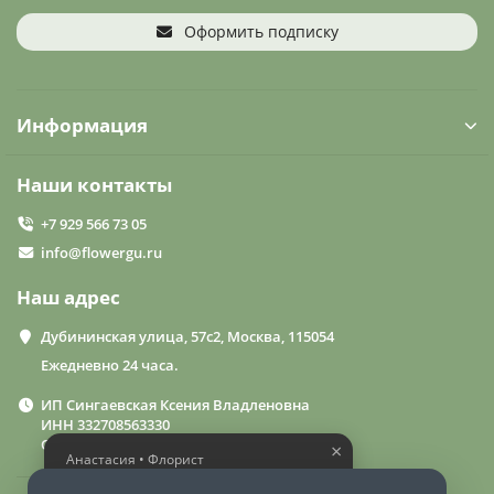
Оформить подписку
Информация
Наши контакты
+7 929 566 73 05
info@flowergu.ru
Наш адрес
Дубининская улица, 57с2, Москва, 115054
Ежедневно 24 часа.
ИП Сингаевская Ксения Владленовна
ИНН 332708563330
ОГРН 310332714600015
×
Анастасия • Флорист
Помогу выбрать шикарный