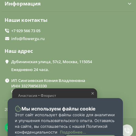
Информация
Наши контакты
+7 929 566 73 05
info@flowergu.ru
Наш адрес
Дубининская улица, 57с2, Москва, 115054
Ежедневно 24 часа.
ИП Сингаевская Ксения Владленовна
ИНН 332708563330
ОГРН 310332714600015
×
Анастасия • Флорист
Помогу выбрать шикарный
букет
Мы используем файлы cookie
2024 «FlowerGuru»
Этот сайт использует файлы cookie для аналитики
и улучшения пользовательского опыта. Оставаясь
на сайте, вы соглашаетесь с нашей Политикой
конфиденциальности
Подробнее...