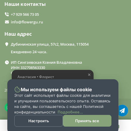
Наши контакты
+7 929 566 73 05
info@flowergu.ru
Наш адрес
Дубининская улица, 57с2, Москва, 115054
Ежедневно 24 часа.
ИП Сингаевская Ксения Владленовна
ИНН 332708563330
ОГРН 310332714600015
×
Анастасия • Флорист
Помогу выбрать шикарный
букет
Мы используем файлы cookie
2024 «FlowerGuru»
Этот сайт использует файлы cookie для аналитики
и улучшения пользовательского опыта. Оставаясь
на сайте, вы соглашаетесь с нашей Политикой
конфиденциальности
Подробнее...
Настроить
Принять все