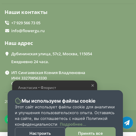
Наши контакты
+7 929 566 73 05
info@flowergu.ru
Наш адрес
Дубининская улица, 57с2, Москва, 115054
Ежедневно 24 часа.
ИП Сингаевская Ксения Владленовна
ИНН 332708563330
ОГРН 310332714600015
×
Анастасия • Флорист
Помогу выбрать шикарный
букет
Мы используем файлы cookie
2024 «FlowerGuru»
Этот сайт использует файлы cookie для аналитики
и улучшения пользовательского опыта. Оставаясь
на сайте, вы соглашаетесь с нашей Политикой
конфиденциальности
Подробнее...
Настроить
Принять все