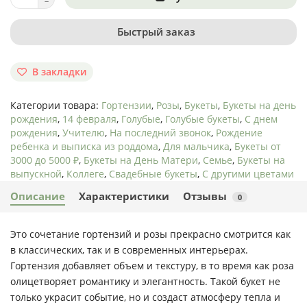
Быстрый заказ
В закладки
Категории товара:
Гортензии
,
Розы
,
Букеты
,
Букеты на день
рождения
,
14 февраля
,
Голубые
,
Голубые букеты
,
С днем
рождения
,
Учителю
,
На последний звонок
,
Рождение
ребенка и выписка из роддома
,
Для мальчика
,
Букеты от
3000 до 5000 ₽
,
Букеты на День Матери
,
Семье
,
Букеты на
выпускной
,
Коллеге
,
Свадебные букеты
,
С другими цветами
Описание
Характеристики
Отзывы
0
Это сочетание гортензий и розы прекрасно смотрится как
в классических, так и в современных интерьерах.
Гортензия добавляет объем и текстуру, в то время как роза
олицетворяет романтику и элегантность. Такой букет не
только украсит событие, но и создаст атмосферу тепла и