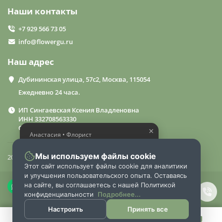
Наши контакты
+7 929 566 73 05
info@flowergu.ru
Наш адрес
Дубининская улица, 57с2, Москва, 115054
Ежедневно 24 часа.
ИП Сингаевская Ксения Владленовна
ИНН 332708563330
ОГРН 310332714600015
×
Анастасия • Флорист
Помогу выбрать шикарный
букет
Мы используем файлы cookie
2024 «FlowerGuru»
Этот сайт использует файлы cookie для аналитики
и улучшения пользовательского опыта. Оставаясь
на сайте, вы соглашаетесь с нашей Политикой
конфиденциальности
Подробнее...
Настроить
Принять все