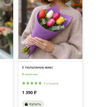
5 тюльпанов микс
5 фиоле
В наличии
В наличии
5 отзывов
1 390 ₽
1 390 ₽
Купить
Купи