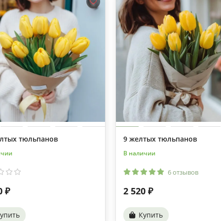
елтых тюльпанов
9 желтых тюльпанов
ичии
В наличии
6 отзывов
0 ₽
2 520 ₽
упить
Купить