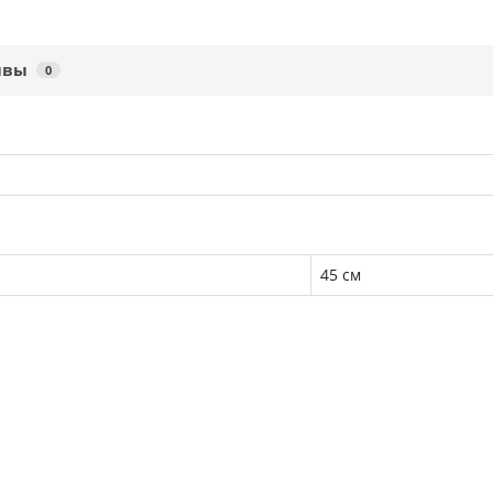
ывы
0
45 см