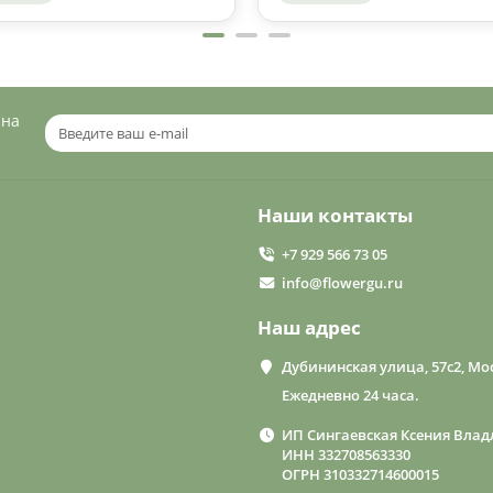
 на
Наши контакты
+7 929 566 73 05
info@flowergu.ru
Наш адрес
Дубининская улица, 57с2, Мос
Ежедневно 24 часа.
ИП Сингаевская Ксения Влад
ИНН 332708563330
ОГРН 310332714600015