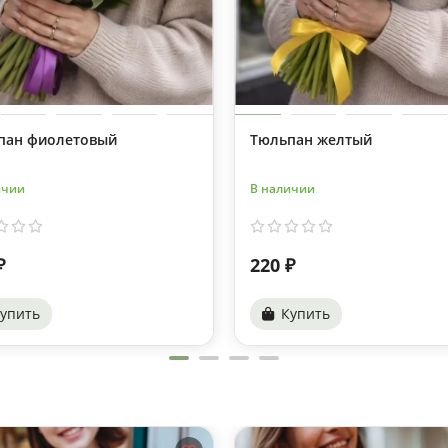
пан фиолетовый
Тюльпан желтый
ичии
В наличии
₽
220 ₽
упить
Купить