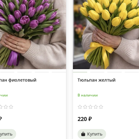
пан фиолетовый
Тюльпан желтый
ичии
В наличии
₽
220 ₽
упить
Купить