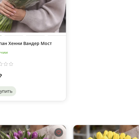
пан Хенни Вандер Мост
ичии
₽
упить