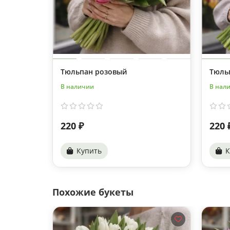
Тюльпан розовый
Тюль
В наличии
В нал
220 ₽
220 
Купить
К
Похожие букеты