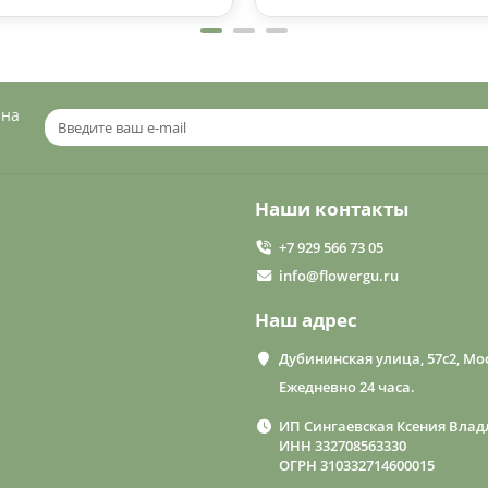
 на
Наши контакты
+7 929 566 73 05
info@flowergu.ru
Наш адрес
Дубининская улица, 57с2, Мос
Ежедневно 24 часа.
ИП Сингаевская Ксения Влад
ИНН 332708563330
ОГРН 310332714600015