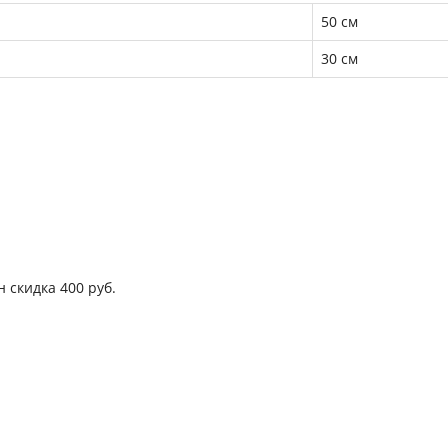
50 см
30 см
он
скидка 400 руб.