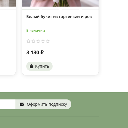
Белый букет из гортензии и роз
29 герми
В наличии
В наличии
3 130 ₽
7 700 ₽
Купить
Купи
Оформить подписку