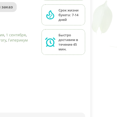
 заказ
Срок жизни
букета: 7-14
дней
ния
,
1 сентября
,
Быстро
доставим в
гогу
,
Гиперикум
течение 45
мин.