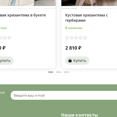
вая хризантема в букете
Кустовая хризантема с
герберами
ичии
В наличии
0 ₽
2 810 ₽
упить
Купить
 на
Наши контакты