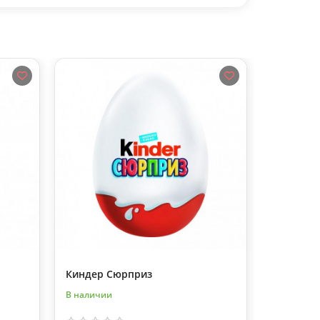
Киндер Сюрприз
Топпер H
В наличии
В наличии