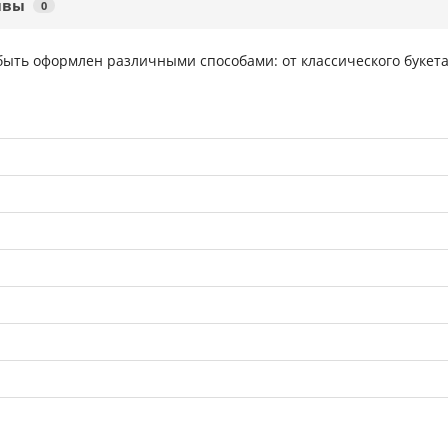
ывы
0
 быть оформлен различными способами: от классического букет