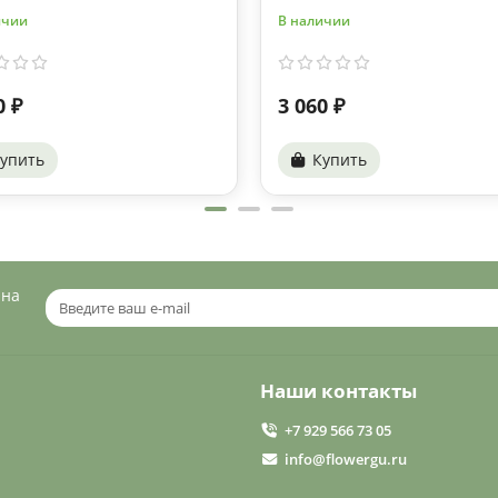
ичии
В наличии
0 ₽
3 060 ₽
упить
Купить
 на
Наши контакты
+7 929 566 73 05
info@flowergu.ru