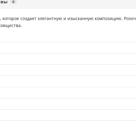
ывы
0
, которое создает элегантную и изысканную композицию. Розоч
изящества.