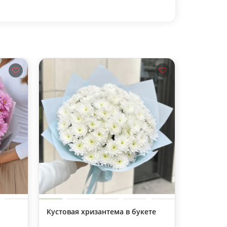
Кустовая хризантема в букете
Кустовая
гербера