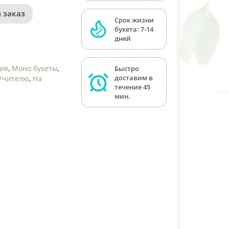
 заказ
Срок жизни
букета: 7-14
дней
ния
,
Моно букеты
,
Быстро
доставим в
Учителю
,
На
течение 45
мин.