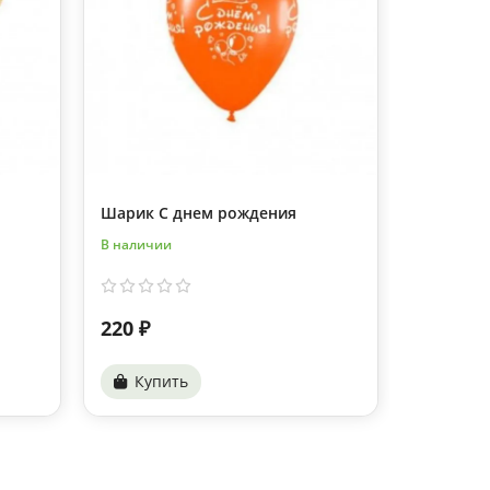
Шарик С днем рождения
Шоколад 
В наличии
В наличии
220 ₽
350 ₽
Купить
Купи