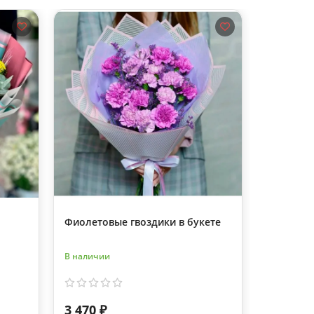
Фиолетовые гвоздики в букете
Букет из
гиперик
В наличии
В наличии
3 470 ₽
3 110 ₽