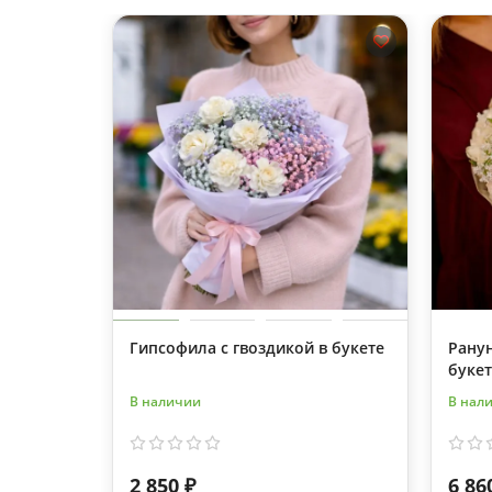
Гипсофила с гвоздикой в букете
Рану
букет
В наличии
В нал
2 850 ₽
6 86