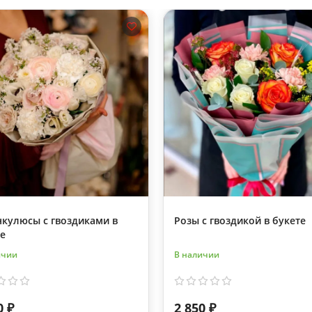
нкулюсы с гвоздиками в
Розы с гвоздикой в букете
е
ичии
В наличии
0 ₽
2 850 ₽